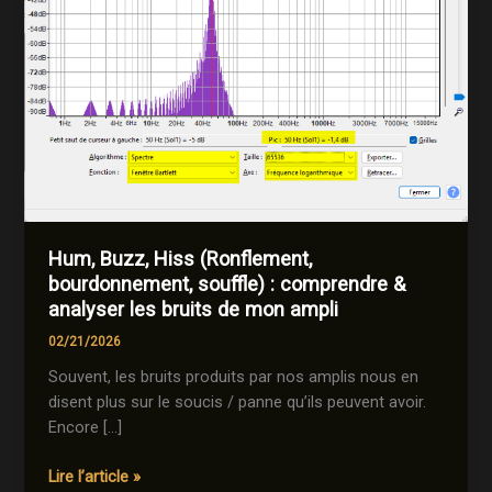
Hum, Buzz, Hiss (Ronflement,
bourdonnement, souffle) : comprendre &
analyser les bruits de mon ampli
02/21/2026
Souvent, les bruits produits par nos amplis nous en
disent plus sur le soucis / panne qu’ils peuvent avoir.
Encore […]
Hum,
Lire l’article »