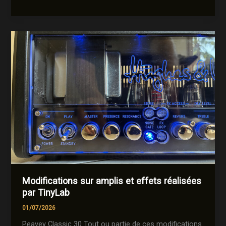
Buzz,
Hiss
(Ronflement,
bourdonnement,
souffle)
:
comprendre
&
analyser
les
bruits
de
mon
ampli
Modifications sur amplis et effets réalisées
par TinyLab
01/07/2026
Peavey Classic 30 Tout ou partie de ces modifications